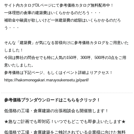
サイト内カタログDLページにて参考価格カタログ無料配布中！
一体理想の倉庫の建築費はいくらかかるのだろう・・・
補助金や融資が欲しいけど一体建築費の総額はいくらかかるのだろ
う・・・
そんな「建築費」が気になる皆様向けに参考価格カタログをご用意いた
しました！
今回は弊社の問合せでも特に人気の150坪、300坪、500坪の3点をご用
意いたしました。
参考価格は下記ページ、もしくはイベント詳細よりアクセス！
https://hakomonogakari.maruyoukensetu.jp/panf/
参考価格プランダウンロードはこちらをクリック！
低価格の工場・倉庫建築の出張相談会も開催致します！
★急なご計画でも即対応！いつでもどこでも即参上いたします★
低価格で工場・倉庫建築をご検討されている企業様に向けた無料